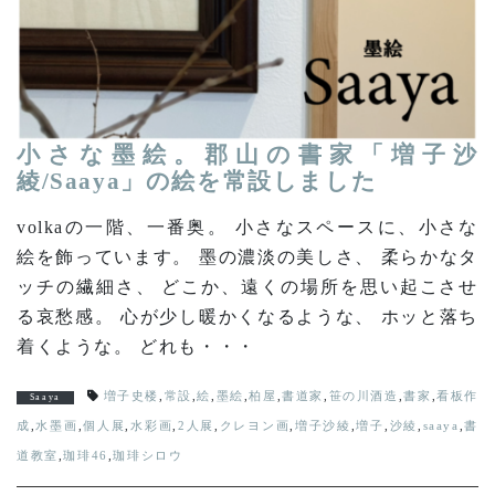
小さな墨絵。郡山の書家「増子沙
綾/Saaya」の絵を常設しました
volkaの一階、一番奥。 小さなスペースに、小さな
絵を飾っています。 墨の濃淡の美しさ、 柔らかなタ
ッチの繊細さ、 どこか、遠くの場所を思い起こさせ
る哀愁感。 心が少し暖かくなるような、 ホッと落ち
着くような。 どれも・・・
増子史楼
,
常設
,
絵
,
墨絵
,
柏屋
,
書道家
,
笹の川酒造
,
書家
,
看板作
Saaya
成
,
水墨画
,
個人展
,
水彩画
,
2人展
,
クレヨン画
,
増子沙綾
,
増子
,
沙綾
,
saaya
,
書
道教室
,
珈琲46
,
珈琲シロウ