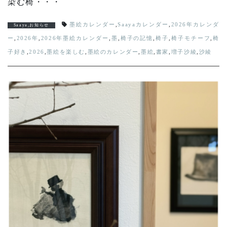
染む椅・・・
墨絵カレンダー
,
Saayaカレンダー
,
2026年カレンダ
Saaya
,
お知らせ
ー
,
2026年
,
2026年墨絵カレンダー
,
墨
,
椅子の記憶
,
椅子
,
椅子モチーフ
,
椅
子好き
,
2026
,
墨絵を楽しむ
,
墨絵のカレンダー
,
墨絵
,
書家
,
増子沙綾
,
沙綾