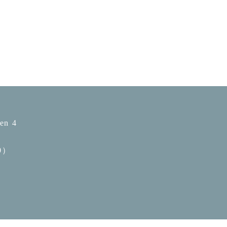
n 4
0）