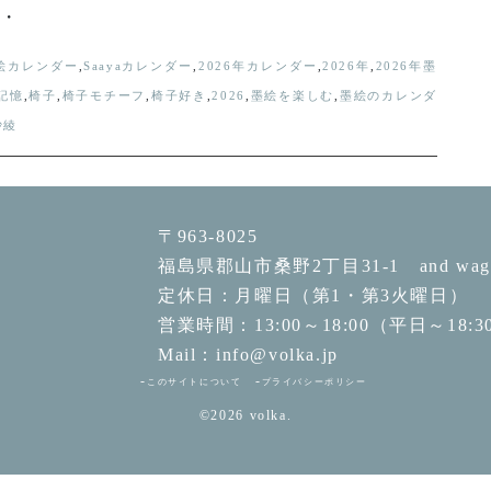
・
絵カレンダー
,
Saayaカレンダー
,
2026年カレンダー
,
2026年
,
2026年墨
記憶
,
椅子
,
椅子モチーフ
,
椅子好き
,
2026
,
墨絵を楽しむ
,
墨絵のカレンダ
沙綾
〒963-8025
福島県郡山市桑野2丁目31-1 and wage
定休日：月曜日（第1・第3火曜日）
営業時間：13:00～18:00（平日～18:3
Mail：info@volka.jp
このサイトについて
プライバシーポリシー
©2026
volka.