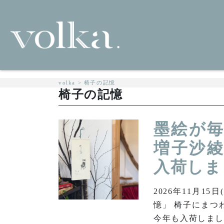
volka
>
椅子の記憶
椅子の記憶
墨絵が毎
増子沙綾
入荷しま
2026年11月15
憶」 椅子にまつ
今年も入荷しまし