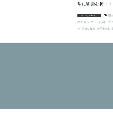
常に馴染む椅・・
墨
Saaya
,
お知らせ
絵カレンダー
,
墨
,
椅子の
ー
,
墨絵
,
書家
,
増子沙綾
,