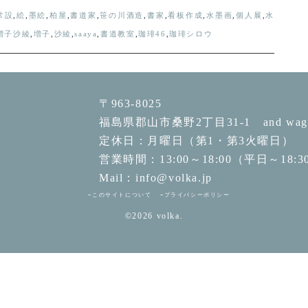
常設
,
絵
,
墨絵
,
柏屋
,
書道家
,
笹の川酒造
,
書家
,
看板作成
,
水墨画
,
個人展
,
水
増子沙綾
,
増子
,
沙綾
,
saaya
,
書道教室
,
珈琲46
,
珈琲シロウ
〒963-8025
福島県郡山市桑野2丁目31-1 and wage
定休日：月曜日（第1・第3火曜日）
営業時間：13:00～18:00（平日～18:3
Mail：info@volka.jp
このサイトについて
プライバシーポリシー
©2026
volka.