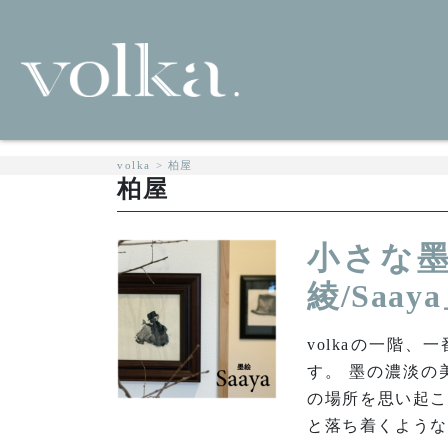
volka
>
柏屋
柏屋
小さな
綾/Saa
volkaの一階
す。 墨の濃淡の
の場所を思い起こ
と落ち着くような