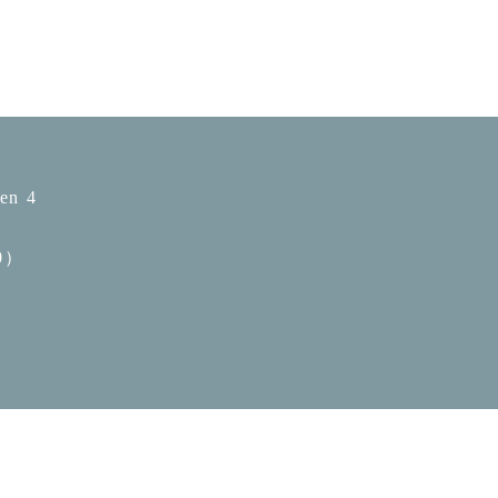
n 4
0）