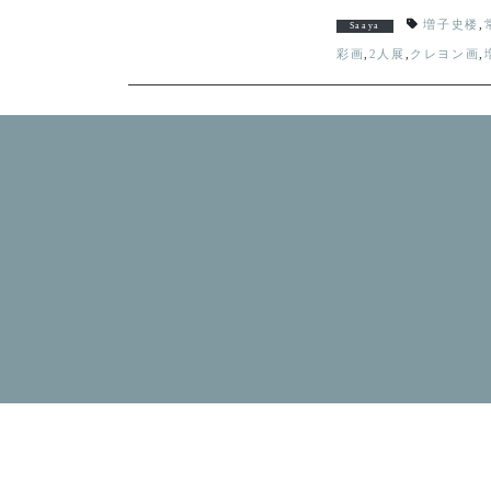
増子史楼
,
Saaya
彩画
,
2人展
,
クレヨン画
,