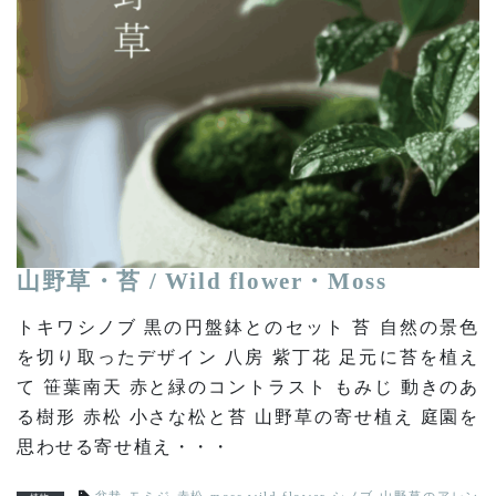
山野草・苔 / Wild flower・Moss
トキワシノブ 黒の円盤鉢とのセット 苔 自然の景色
を切り取ったデザイン 八房 紫丁花 足元に苔を植え
て 笹葉南天 赤と緑のコントラスト もみじ 動きのあ
る樹形 赤松 小さな松と苔 山野草の寄せ植え 庭園を
思わせる寄せ植え・・・