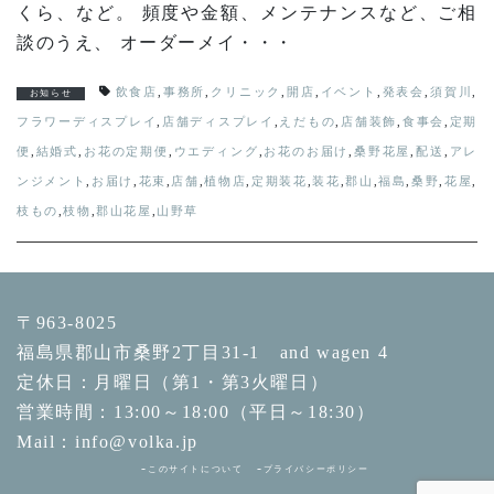
くら、など。 頻度や金額、メンテナンスなど、ご相
談のうえ、 オーダーメイ・・・
飲食店
,
事務所
,
クリニック
,
開店
,
イベント
,
発表会
,
須賀川
,
お知らせ
フラワーディスプレイ
,
店舗ディスプレイ
,
えだもの
,
店舗装飾
,
食事会
,
定期
便
,
結婚式
,
お花の定期便
,
ウエディング
,
お花のお届け
,
桑野花屋
,
配送
,
アレ
ンジメント
,
お届け
,
花束
,
店舗
,
植物店
,
定期装花
,
装花
,
郡山
,
福島
,
桑野
,
花屋
,
枝もの
,
枝物
,
郡山花屋
,
山野草
〒963-8025
福島県郡山市桑野2丁目31-1 and wagen 4
定休日：月曜日（第1・第3火曜日）
営業時間：13:00～18:00（平日～18:30）
Mail：info@volka.jp
このサイトについて
プライバシーポリシー