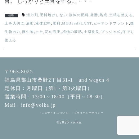
台。 しっかりと土台を作るこ・・・
活力剤
,
肥料焼けしない
,
液体の肥料
,
発酵
,
熟成
,
土壌を整える
,
植物
土を大切に
,
液肥
,
液体肥料
,
肥料
,
MOOandPLANT
,
ムーアンドプラント
,
微
生物の力
,
微生物
,
土台
,
花の液肥
,
植物の液肥
,
土壌改良
,
プッシュ式
,
冬でも
使える
〒963-8025
福島県郡山市桑野2丁目31-1 and wagen 4
定休日：月曜日（第1・第3火曜日）
営業時間：13:00～18:00（平日～18:30）
Mail：info@volka.jp
このサイトについて
プライバシーポリシー
©2026
volka.