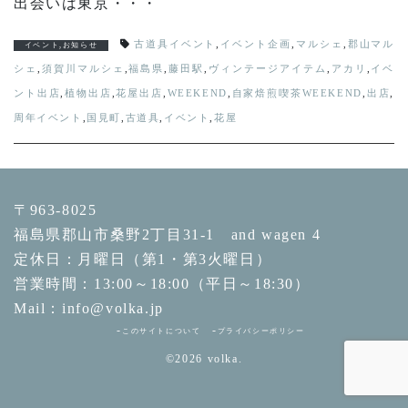
出会いは東京・・・
古道具イベント
,
イベント企画
,
マルシェ
,
郡山マル
イベント
,
お知らせ
シェ
,
須賀川マルシェ
,
福島県
,
藤田駅
,
ヴィンテージアイテム
,
アカリ
,
イベ
ント出店
,
植物出店
,
花屋出店
,
WEEKEND
,
自家焙煎喫茶WEEKEND
,
出店
,
周年イベント
,
国見町
,
古道具
,
イベント
,
花屋
〒963-8025
福島県郡山市桑野2丁目31-1 and wagen 4
定休日：月曜日（第1・第3火曜日）
営業時間：13:00～18:00（平日～18:30）
Mail：info@volka.jp
このサイトについて
プライバシーポリシー
©2026
volka.