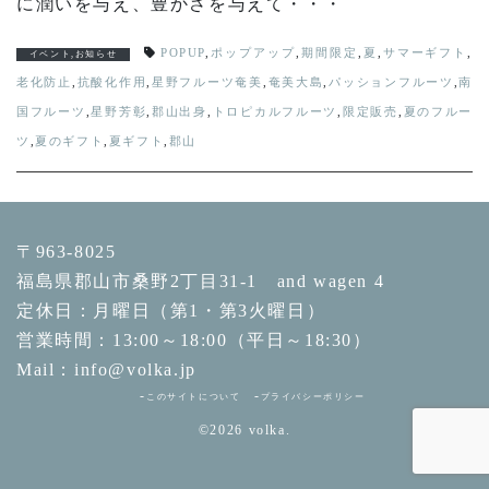
に潤いを与え、豊かさを与えて・・・
POPUP
,
ポップアップ
,
期間限定
,
夏
,
サマーギフト
,
イベント
,
お知らせ
老化防止
,
抗酸化作用
,
星野フルーツ奄美
,
奄美大島
,
パッションフルーツ
,
南
国フルーツ
,
星野芳彰
,
郡山出身
,
トロピカルフルーツ
,
限定販売
,
夏のフルー
ツ
,
夏のギフト
,
夏ギフト
,
郡山
〒963-8025
福島県郡山市桑野2丁目31-1 and wagen 4
定休日：月曜日（第1・第3火曜日）
営業時間：13:00～18:00（平日～18:30）
Mail：info@volka.jp
このサイトについて
プライバシーポリシー
©2026
volka.