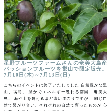
星野フルーツファームさんの奄美大島産
パッションフルーツを郡山で限定販売。
7月10日(木)～7月13日(日)
こちらのイベントは終了いたしました 自然豊かな里
山、福島。 温かでエネルギー溢れる南国、奄美大
島。 海や山を越えるほど遠い道のりですが、 同じ自
然で繋がり合い、それぞれの自然で育ったものが 心