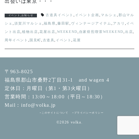
出会いは東京・・・
古道具イベント
,
イベント企画
,
マルシェ
,
郡山マル
イベント
,
お知らせ
シェ
,
須賀川マルシェ
,
福島県
,
藤田駅
,
ヴィンテージアイテム
,
アカリ
,
イベ
ント出店
,
植物出店
,
花屋出店
,
WEEKEND
,
自家焙煎喫茶WEEKEND
,
出店
,
周年イベント
,
国見町
,
古道具
,
イベント
,
花屋
〒963-8025
福島県郡山市桑野2丁目31-1 and wagen 4
定休日：月曜日（第1・第3火曜日）
営業時間：13:00～18:00（平日～18:30）
Mail：info@volka.jp
このサイトについて
プライバシーポリシー
©2026
volka.